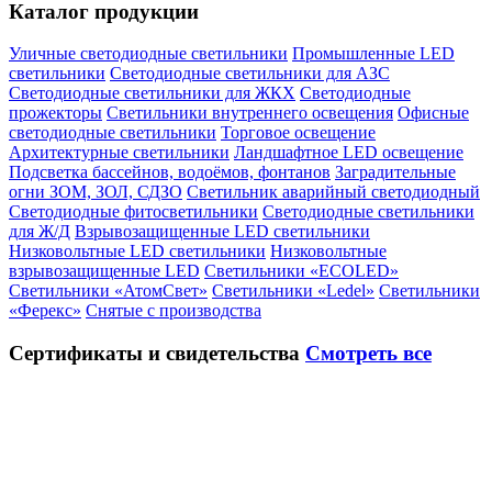
Каталог продукции
Уличные светодиодные светильники
Промышленные LED
светильники
Светодиодные светильники для АЗС
Светодиодные светильники для ЖКХ
Светодиодные
прожекторы
Светильники внутреннего освещения
Офисные
светодиодные светильники
Торговое освещение
Архитектурные светильники
Ландшафтное LED освещение
Подсветка бассейнов, водоёмов, фонтанов
Заградительные
огни ЗОМ, ЗОЛ, СДЗО
Светильник аварийный светодиодный
Светодиодные фитосветильники
Светодиодные светильники
для Ж/Д
Взрывозащищенные LED светильники
Низковольтные LED светильники
Низковольтные
взрывозащищенные LED
Светильники «ECOLED»
Светильники «АтомСвет»
Светильники «Ledel»
Светильники
«Ферекс»
Снятые с производства
Сертификаты
и свидетельства
Смотреть все