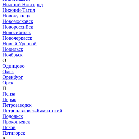
Нижний Новгород
Нижний-Тагил
Новокузнецк
Новомосковск
Новороссийск
Новосибирск
Новочеркасск
Новый Уренгой
Норильск
Ноябрьск
О
Одинцово
Омск
Оренбург
Орск
П
Пенза
Пермь
Петрозаводск
Петропавловск-Камчатский
Подольск
Прокопьевск
Псков
Пятигорск
Р