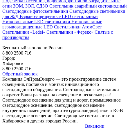
Подсветка бассейнов, водоёмов, фонтанов
Заградительные
огни ЗОМ, ЗОЛ, СДЗО
Светильник аварийный светодиодный
Светодиодные фитосветильники
Светодиодные светильники
для Ж/Д
Взрывозащищенные LED светильники
Низковольтные LED светильники
Низковольтные
взрывозащищенные LED
Светильники АтомСвет
Светильники «Ledel»
Светильники «Ферекс»
Снятые с
производства
Бесплатный звонок по России
8 800 2500 716
Город:
Хабаровск
8 800 2500 716
Обратный звонок
Компания ЭлПромЭнерго — это проектирование систем
освещения, поставка и монтаж инновационного
светодиодного оборудования. Светодиодные светильники
сократят Ваши расходы на освещение в несколько раз!
Светодиодное освещение для улиц и дорог, промышленное
светодиодное освещение, светодиодное освещение
внутренних помещений, архитектурно-ландшафтное и RGB
светодиодное освещение. Светодиодные светильники в
Хабаровске и других городах России.
Вакансии