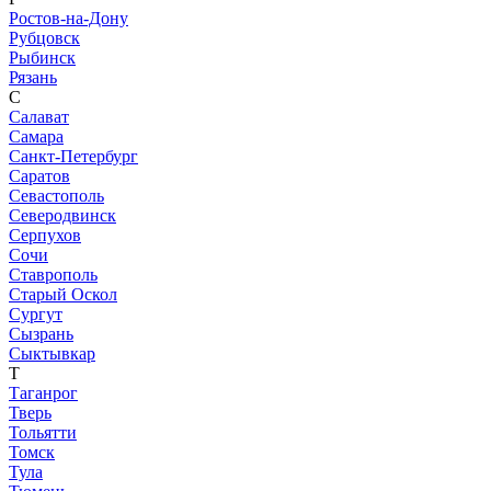
Ростов-на-Дону
Рубцовск
Рыбинск
Рязань
С
Салават
Самара
Санкт-Петербург
Саратов
Севастополь
Северодвинск
Серпухов
Сочи
Ставрополь
Старый Оскол
Сургут
Сызрань
Сыктывкар
Т
Таганрог
Тверь
Тольятти
Томск
Тула