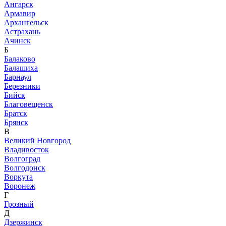
Ангарск
Армавир
Архангельск
Астрахань
Ачинск
Б
Балаково
Балашиха
Барнаул
Березники
Бийск
Благовещенск
Братск
Брянск
В
Великий Новгород
Владивосток
Волгоград
Волгодонск
Воркута
Воронеж
Г
Грозный
Д
Дзержинск