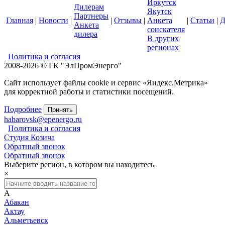
Иркутск
Дилерам
Якутск
Партнеры
Главная
|
Новости
|
|
Отзывы
|
Анкета
|
Статьи
|
Д
Анкета
соискателя
дилера
В других
регионах
Политика и согласия
2008-2026 © ГК "ЭлПромЭнерго"
Сайт использует файлы cookie и сервис «Яндекс.Метрика»
для корректной работы и статистики посещений.
Подробнее
Принять
habarovsk@epenergo.ru
Политика и согласия
Студия Козича
Обратный звонок
Обратный звонок
Выберите регион, в котором вы находитесь
×
А
Абакан
Актау
Альметьевск