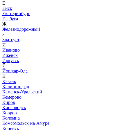
Е
Ейск
Екатеринбург
Елабуга
Ж
Железнодорожный
З
Златоуст
И
Иваново
Ижевск
Иркутск
Й
Йошкар-Ола
К
Казань
Калининград
Каменск-Уральский
Кемерово
Киров
Кисловодск
Ковров
Коломна
Комсомольск-на-Амуре
Копейск