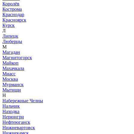
Королёв
Кострома
Краснодар
Красноярск
Курск
Л
Липецк
Люберцы
М
Магадан
Магнитогорск
Майкоп
Махачкала
Миасс
Москва
Мурманск
Мытищи
Н
Набережные Челны
Нальчик
Находка
Нерюнгри
Нефтеюганск
Нижневартовск
Нижнекамск