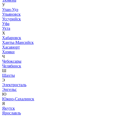
Тюмень
У
Улан-Удэ
Ульяновск
Уссурийск
Уфа
Ухта
Х
Хабаровск
Ханты-Мансийск
Хасавюрт
Химки
Ч
Чебоксары
Челябинск
Ш
Шахты
Э
Электросталь
Энгельс
Ю
Южно-Сахалинск
Я
Якутск
Ярославль