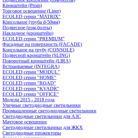
Кронштейн (Prom)
Торговое освещение (Liner)
ECOLED серии "MATRIX"
Консольное (труба d-50мм)
Подвесное (рэм-болты)
Накладное (кронштейн)
ECOLED серии "PREMIUM"
Фасадные на поверхность (FACADE)
Консольное на трубу (СONSOLЕ)
Подвесной кронштейн (SLING)
Поворотный кронштейн (LIRA)
Встраиваемые (INTEGRA)
ECOLED серии "MODUL"
ECOLED серии "HOME"
ECOLED серии "ROAD"
ECOLED серии "KVADR"
ECOLED серии "OFFICE"
Модели 2015 - 2018 года
Уличные светодиодные светильники
Промышленные светодиодные светильники
Светодиодные светильники для АЗС
Мачтовое освещение
Светодиодные светильники для ЖКХ
Светодиодные прожекторы