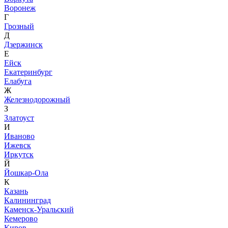
Воронеж
Г
Грозный
Д
Дзержинск
Е
Ейск
Екатеринбург
Елабуга
Ж
Железнодорожный
З
Златоуст
И
Иваново
Ижевск
Иркутск
Й
Йошкар-Ола
К
Казань
Калининград
Каменск-Уральский
Кемерово
Киров