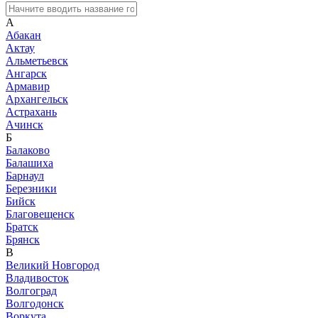
А
Абакан
Актау
Альметьевск
Ангарск
Армавир
Архангельск
Астрахань
Ачинск
Б
Балаково
Балашиха
Барнаул
Березники
Бийск
Благовещенск
Братск
Брянск
В
Великий Новгород
Владивосток
Волгоград
Волгодонск
Воркута