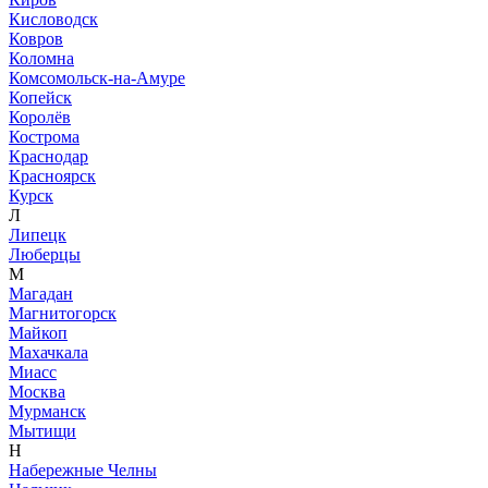
Кисловодск
Ковров
Коломна
Комсомольск-на-Амуре
Копейск
Королёв
Кострома
Краснодар
Красноярск
Курск
Л
Липецк
Люберцы
М
Магадан
Магнитогорск
Майкоп
Махачкала
Миасс
Москва
Мурманск
Мытищи
Н
Набережные Челны