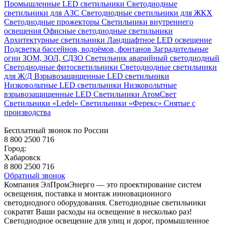
Промышленные LED светильники
Светодиодные
светильники для АЗС
Светодиодные светильники для ЖКХ
Светодиодные прожекторы
Светильники внутреннего
освещения
Офисные светодиодные светильники
Архитектурные светильники
Ландшафтное LED освещение
Подсветка бассейнов, водоёмов, фонтанов
Заградительные
огни ЗОМ, ЗОЛ, СДЗО
Светильник аварийный светодиодный
Светодиодные фитосветильники
Светодиодные светильники
для Ж/Д
Взрывозащищенные LED светильники
Низковольтные LED светильники
Низковольтные
взрывозащищенные LED
Светильники АтомСвет
Светильники «Ledel»
Светильники «Ферекс»
Снятые с
производства
Бесплатный звонок по России
8 800 2500 716
Город:
Хабаровск
8 800 2500 716
Обратный звонок
Компания ЭлПромЭнерго — это проектирование систем
освещения, поставка и монтаж инновационного
светодиодного оборудования. Светодиодные светильники
сократят Ваши расходы на освещение в несколько раз!
Светодиодное освещение для улиц и дорог, промышленное