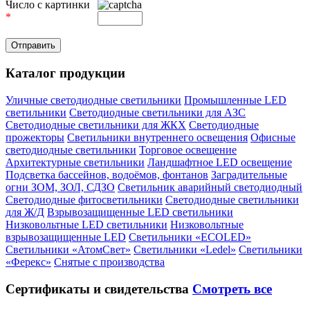
Число с картинки
*
Каталог продукции
Уличные светодиодные светильники
Промышленные LED
светильники
Светодиодные светильники для АЗС
Светодиодные светильники для ЖКХ
Светодиодные
прожекторы
Светильники внутреннего освещения
Офисные
светодиодные светильники
Торговое освещение
Архитектурные светильники
Ландшафтное LED освещение
Подсветка бассейнов, водоёмов, фонтанов
Заградительные
огни ЗОМ, ЗОЛ, СДЗО
Светильник аварийный светодиодный
Светодиодные фитосветильники
Светодиодные светильники
для Ж/Д
Взрывозащищенные LED светильники
Низковольтные LED светильники
Низковольтные
взрывозащищенные LED
Светильники «ECOLED»
Светильники «АтомСвет»
Светильники «Ledel»
Светильники
«Ферекс»
Снятые с производства
Сертификаты
и свидетельства
Смотреть все