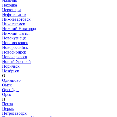
Нальчик
Находка
Нерюнгри
Нефтеюганск
Нижневартовск
Нижнекамск
Нижний Новгород
Нижний-Тагил
Новокузнецк
Новомосковск
Новороссийск
Новосибирск
Новочеркасск
Новый Уренгой
Норильск
Ноябрьск
О
Одинцово
Омск
Оренбург
Орск
П
Пенза
Пермь
Петрозаводск