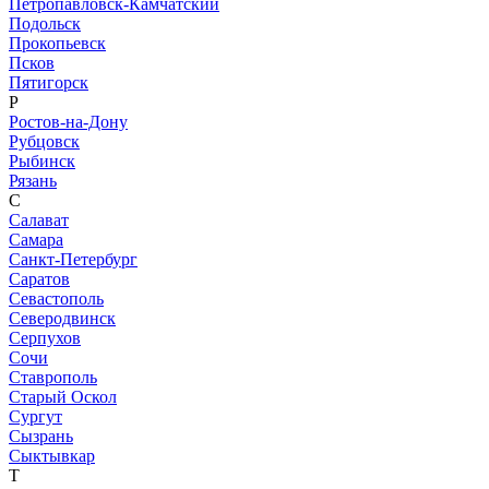
Петропавловск-Камчатский
Подольск
Прокопьевск
Псков
Пятигорск
Р
Ростов-на-Дону
Рубцовск
Рыбинск
Рязань
С
Салават
Самара
Санкт-Петербург
Саратов
Севастополь
Северодвинск
Серпухов
Сочи
Ставрополь
Старый Оскол
Сургут
Сызрань
Сыктывкар
Т