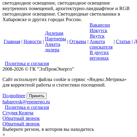
светодиодное освещение, светодиодное освещение
внутренних помещений, архитектурно-ландшафтное и RGB
светодиодное освещение. Светодиодные светильники в
Хабаровске и других городах России.
Вакансии
Иркутск
Дилерам
Якутск
Партнеры
Главная
|
Новости
|
|
Отзывы
|
Анкета
|
Статьи
|
Д
Анкета
соискателя
дилера
В других
регионах
Политика и согласия
2008-2026 © ГК "ЭлПромЭнерго"
Сайт использует файлы cookie и сервис «Яндекс.Метрика»
для корректной работы и статистики посещений.
Подробнее
Принять
habarovsk@epenergo.ru
Политика и согласия
Студия Козича
Обратный звонок
Обратный звонок
Выберите регион, в котором вы находитесь
×