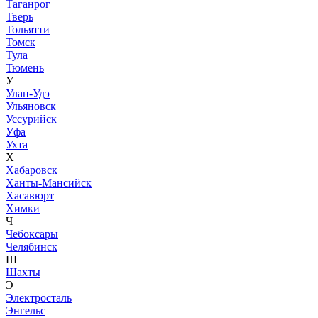
Таганрог
Тверь
Тольятти
Томск
Тула
Тюмень
У
Улан-Удэ
Ульяновск
Уссурийск
Уфа
Ухта
Х
Хабаровск
Ханты-Мансийск
Хасавюрт
Химки
Ч
Чебоксары
Челябинск
Ш
Шахты
Э
Электросталь
Энгельс