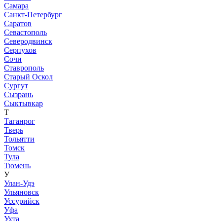
Самара
Санкт-Петербург
Саратов
Севастополь
Северодвинск
Серпухов
Сочи
Ставрополь
Старый Оскол
Сургут
Сызрань
Сыктывкар
Т
Таганрог
Тверь
Тольятти
Томск
Тула
Тюмень
У
Улан-Удэ
Ульяновск
Уссурийск
Уфа
Ухта