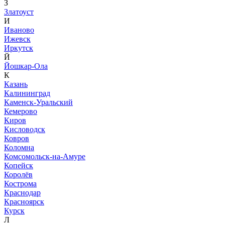
З
Златоуст
И
Иваново
Ижевск
Иркутск
Й
Йошкар-Ола
К
Казань
Калининград
Каменск-Уральский
Кемерово
Киров
Кисловодск
Ковров
Коломна
Комсомольск-на-Амуре
Копейск
Королёв
Кострома
Краснодар
Красноярск
Курск
Л