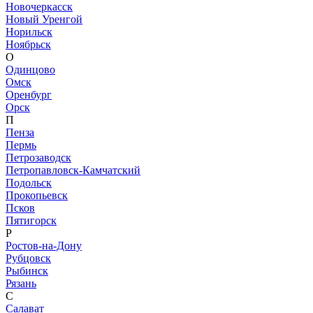
Новочеркасск
Новый Уренгой
Норильск
Ноябрьск
О
Одинцово
Омск
Оренбург
Орск
П
Пенза
Пермь
Петрозаводск
Петропавловск-Камчатский
Подольск
Прокопьевск
Псков
Пятигорск
Р
Ростов-на-Дону
Рубцовск
Рыбинск
Рязань
С
Салават