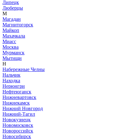
Липецк
Люберцы
М
Магадан
Магнитогорск
Майкоп
Махачкала
Миасс
Москва
Мурманск
Мытищи
Н
Набережные Челны
Нальчик
Находка
Нерюнгри
Нефтеюганск
Нижневартовск
Нижнекамск
Нижний Новгород
Нижний-Тагил
Новокузнецк
Новомосковск
Новороссийск
Новосибирск