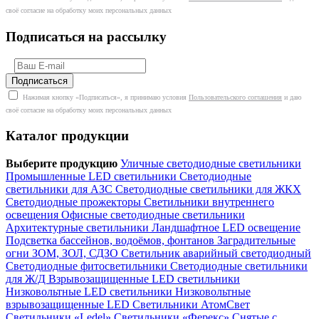
своё согласие на обработку моих персональных данных
Подписаться на рассылку
Нажимая кнопку «Подписаться», я принимаю условия
Пользовательского соглашения
и даю
своё согласие на обработку моих персональных данных
Каталог продукции
Выберите продукцию
Уличные светодиодные светильники
Промышленные LED светильники
Светодиодные
светильники для АЗС
Светодиодные светильники для ЖКХ
Светодиодные прожекторы
Светильники внутреннего
освещения
Офисные светодиодные светильники
Архитектурные светильники
Ландшафтное LED освещение
Подсветка бассейнов, водоёмов, фонтанов
Заградительные
огни ЗОМ, ЗОЛ, СДЗО
Светильник аварийный светодиодный
Светодиодные фитосветильники
Светодиодные светильники
для Ж/Д
Взрывозащищенные LED светильники
Низковольтные LED светильники
Низковольтные
взрывозащищенные LED
Светильники АтомСвет
Светильники «Ledel»
Светильники «Ферекс»
Снятые с