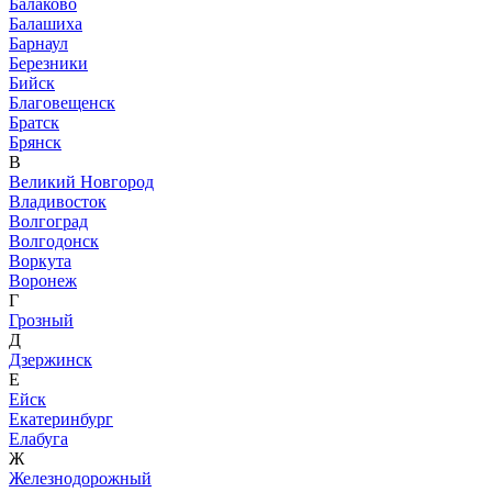
Балаково
Балашиха
Барнаул
Березники
Бийск
Благовещенск
Братск
Брянск
В
Великий Новгород
Владивосток
Волгоград
Волгодонск
Воркута
Воронеж
Г
Грозный
Д
Дзержинск
Е
Ейск
Екатеринбург
Елабуга
Ж
Железнодорожный