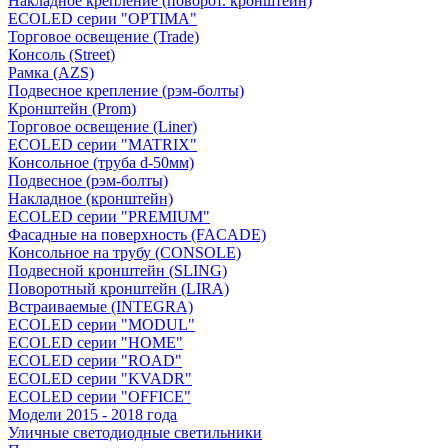
Накладное крепление (поворот. кронштейн)
ECOLED серии "OPTIMA"
Торговое освещение (Trade)
Консоль (Street)
Рамка (AZS)
Подвесное крепление (рэм-болты)
Кронштейн (Prom)
Торговое освещение (Liner)
ECOLED серии "MATRIX"
Консольное (труба d-50мм)
Подвесное (рэм-болты)
Накладное (кронштейн)
ECOLED серии "PREMIUM"
Фасадные на поверхность (FACADE)
Консольное на трубу (СONSOLЕ)
Подвесной кронштейн (SLING)
Поворотный кронштейн (LIRA)
Встраиваемые (INTEGRA)
ECOLED серии "MODUL"
ECOLED серии "HOME"
ECOLED серии "ROAD"
ECOLED серии "KVADR"
ECOLED серии "OFFICE"
Модели 2015 - 2018 года
Уличные светодиодные светильники