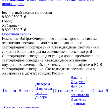
производства
Бесплатный звонок по России
8 800 2500 716
Город:
Хабаровск
8 800 2500 716
Обратный звонок
Компания ЭлПромЭнерго — это проектирование систем
освещения, поставка и монтаж инновационного
светодиодного оборудования. Светодиодные светильники
сократят Ваши расходы на освещение в несколько раз!
Светодиодное освещение для улиц и дорог, промышленное
светодиодное освещение, светодиодное освещение
внутренних помещений, архитектурно-ландшафтное и RGB
светодиодное освещение. Светодиодные светильники в
Хабаровске и других городах России.
Вакансии
Иркутск
Дилерам
Якутск
Партнеры
Главная
|
Новости
|
|
Отзывы
|
Анкета
|
Статьи
|
Д
Анкета
соискателя
дилера
В других
регионах
Политика и согласия