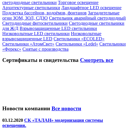
светодиодные светильники
Торговое освещение
Архитектурные светильники
Ландшафтное LED освещение
Подсветка бассейнов, водоёмов, фонтанов
Заградительные
огни ЗОМ, ЗОЛ, СДЗО
Светильник аварийный светодиодный
Светодиодные фитосветильники
Светодиодные светильники
для Ж/Д
Взрывозащищенные LED светильники
Низковольтные LED светильники
Низковольтные
взрывозащищенные LED
Светильники «ECOLED»
Светильники «АтомСвет»
Светильники «Ledel»
Светильники
«Ферекс»
Снятые с производства
Сертификаты
и свидетельства
Смотреть все
Новости компании
Все новости
03.12.2020
СК «ТАЛАН» модернизация системы
освещения.