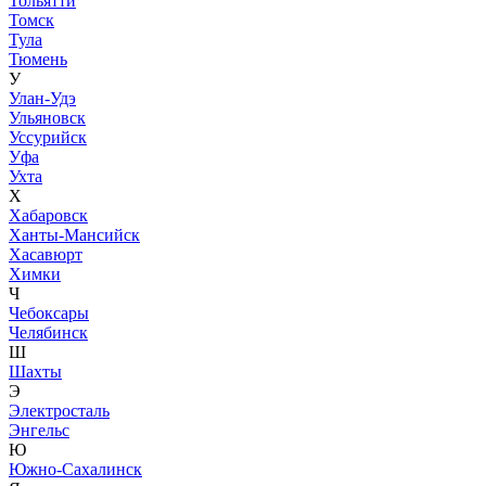
Тольятти
Томск
Тула
Тюмень
У
Улан-Удэ
Ульяновск
Уссурийск
Уфа
Ухта
Х
Хабаровск
Ханты-Мансийск
Хасавюрт
Химки
Ч
Чебоксары
Челябинск
Ш
Шахты
Э
Электросталь
Энгельс
Ю
Южно-Сахалинск