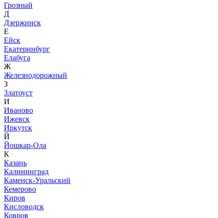
Грозный
Д
Дзержинск
Е
Ейск
Екатеринбург
Елабуга
Ж
Железнодорожный
З
Златоуст
И
Иваново
Ижевск
Иркутск
Й
Йошкар-Ола
К
Казань
Калининград
Каменск-Уральский
Кемерово
Киров
Кисловодск
Ковров