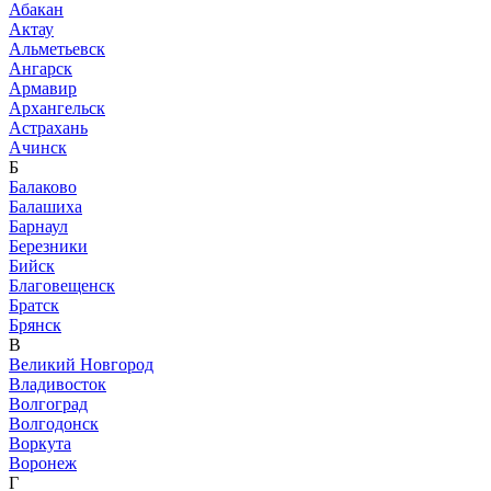
Абакан
Актау
Альметьевск
Ангарск
Армавир
Архангельск
Астрахань
Ачинск
Б
Балаково
Балашиха
Барнаул
Березники
Бийск
Благовещенск
Братск
Брянск
В
Великий Новгород
Владивосток
Волгоград
Волгодонск
Воркута
Воронеж
Г