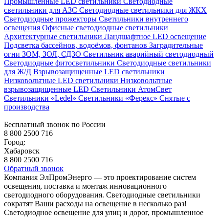
Промышленные LED светильники
Светодиодные
светильники для АЗС
Светодиодные светильники для ЖКХ
Светодиодные прожекторы
Светильники внутреннего
освещения
Офисные светодиодные светильники
Архитектурные светильники
Ландшафтное LED освещение
Подсветка бассейнов, водоёмов, фонтанов
Заградительные
огни ЗОМ, ЗОЛ, СДЗО
Светильник аварийный светодиодный
Светодиодные фитосветильники
Светодиодные светильники
для Ж/Д
Взрывозащищенные LED светильники
Низковольтные LED светильники
Низковольтные
взрывозащищенные LED
Светильники АтомСвет
Светильники «Ledel»
Светильники «Ферекс»
Снятые с
производства
Бесплатный звонок по России
8 800 2500 716
Город:
Хабаровск
8 800 2500 716
Обратный звонок
Компания ЭлПромЭнерго — это проектирование систем
освещения, поставка и монтаж инновационного
светодиодного оборудования. Светодиодные светильники
сократят Ваши расходы на освещение в несколько раз!
Светодиодное освещение для улиц и дорог, промышленное