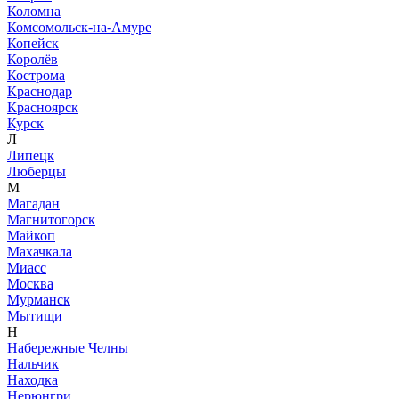
Коломна
Комсомольск-на-Амуре
Копейск
Королёв
Кострома
Краснодар
Красноярск
Курск
Л
Липецк
Люберцы
М
Магадан
Магнитогорск
Майкоп
Махачкала
Миасс
Москва
Мурманск
Мытищи
Н
Набережные Челны
Нальчик
Находка
Нерюнгри