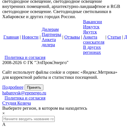
светодиодное освещение, светодиодное освещение
внутренних помещений, архитектурно-ландшафтное и RGB
светодиодное освещение. Светодиодные светильники в
Хабаровске и других городах России.
Вакансии
Иркутск
Дилерам
Якутск
Партнеры
Главная
|
Новости
|
|
Отзывы
|
Анкета
|
Статьи
|
Д
Анкета
соискателя
дилера
В других
регионах
Политика и согласия
2008-2026 © ГК "ЭлПромЭнерго"
Сайт использует файлы cookie и сервис «Яндекс.Метрика»
для корректной работы и статистики посещений.
Подробнее
Принять
habarovsk@epenergo.ru
Политика и согласия
Студия Козича
Выберите регион, в котором вы находитесь
×
А