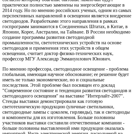
практически полностью заменены на энергосберегающие в
2014 году. Но по мнению российских ученых, одним из самых
перспективных направлений в освещении является внедрение
светодиодов. Разработками этого направления в рамках
госпрограмм занимаются в Соединенных Штатах, в Китае, в
Японии, Корее, Австралии, на Тайване. В России необходимо
создание программы развития светодиодной
промышленности, светотехнических устройств на основе
светодиодов и применения этих устройств в общем
освещении, считает доктор физико-технических наук,
профессор МГУ Александр Эммануилович Юнович.
По мнению профессора, светодиодное освещение - проблема
глобальная, имеющая научное обоснование; ее решение будет
иметь не только экономические, но и социальные
последствия. Этой проблеме был посвящен его доклад
"Современное состояние и тенденции развития светодиодов и
светодиодного освещения" на выставке "Интерлайт-2007".
Стенды выставки демонстрировали как готовую
светотехническую продукцию (уличные светильники,
светодиодные лампы с цоколем, гирлянды), так и светодиоды
и компоненты для их изготовления. Больше половины
участников выставки составили отечественные компании -
больше половины выставленной ими продукции оказалась
импортной. Часть электрической энергии, расходуемой на