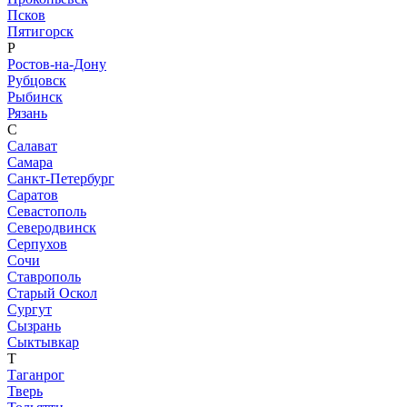
Псков
Пятигорск
Р
Ростов-на-Дону
Рубцовск
Рыбинск
Рязань
С
Салават
Самара
Санкт-Петербург
Саратов
Севастополь
Северодвинск
Серпухов
Сочи
Ставрополь
Старый Оскол
Сургут
Сызрань
Сыктывкар
Т
Таганрог
Тверь