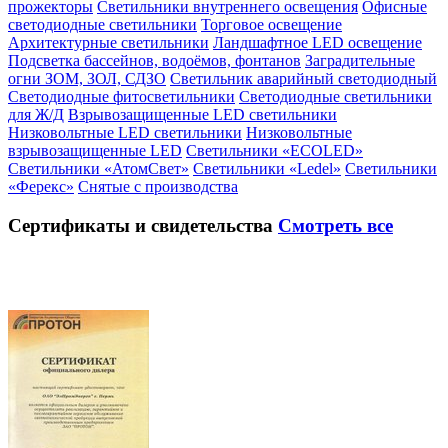
прожекторы
Светильники внутреннего освещения
Офисные
светодиодные светильники
Торговое освещение
Архитектурные светильники
Ландшафтное LED освещение
Подсветка бассейнов, водоёмов, фонтанов
Заградительные
огни ЗОМ, ЗОЛ, СДЗО
Светильник аварийный светодиодный
Светодиодные фитосветильники
Светодиодные светильники
для Ж/Д
Взрывозащищенные LED светильники
Низковольтные LED светильники
Низковольтные
взрывозащищенные LED
Светильники «ECOLED»
Светильники «АтомСвет»
Светильники «Ledel»
Светильники
«Ферекс»
Снятые с производства
Сертификаты
и свидетельства
Смотреть все