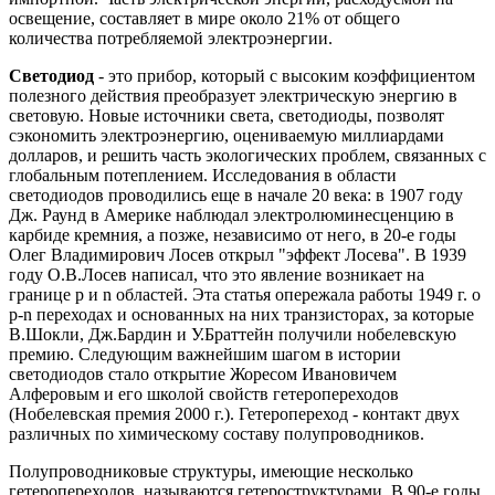
освещение, составляет в мире около 21% от общего
количества потребляемой электроэнергии.
Светодиод
- это прибор, который с высоким коэффициентом
полезного действия преобразует электрическую энергию в
световую. Новые источники света, светодиоды, позволят
сэкономить электроэнергию, оцениваемую миллиардами
долларов, и решить часть экологических проблем, связанных с
глобальным потеплением. Исследования в области
светодиодов проводились еще в начале 20 века: в 1907 году
Дж. Раунд в Америке наблюдал электролюминесценцию в
карбиде кремния, а позже, независимо от него, в 20-е годы
Олег Владимирович Лосев открыл "эффект Лосева". В 1939
году О.В.Лосев написал, что это явление возникает на
границе р и n областей. Эта статья опережала работы 1949 г. о
р-n переходах и основанных на них транзисторах, за которые
В.Шокли, Дж.Бардин и У.Браттейн получили нобелевскую
премию. Следующим важнейшим шагом в истории
светодиодов стало открытие Жоресом Ивановичем
Алферовым и его школой свойств гетеропереходов
(Нобелевская премия 2000 г.). Гетеропереход - контакт двух
различных по химическому составу полупроводников.
Полупроводниковые структуры, имеющие несколько
гетеропереходов, называются гетероструктурами. В 90-е годы