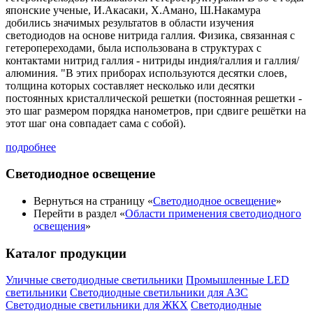
японские ученые, И.Акасаки, Х.Амано, Ш.Накамура
добились значимых результатов в области изучения
светодиодов на основе нитрида галлия. Физика, связанная с
гетеропереходами, была использована в структурах с
контактами нитрид галлия - нитриды индия/галлия и галлия/
алюминия. "В этих приборах используются десятки слоев,
толщина которых составляет несколько или десятки
постоянных кристаллической решетки (постоянная решетки -
это шаг размером порядка нанометров, при сдвиге решётки на
этот шаг она совпадает сама с собой).
подробнее
Светодиодное освещение
Вернуться на страницу «
Светодиодное освещение
»
Перейти в раздел «
Области применения светодиодного
освещения
»
Каталог продукции
Уличные светодиодные светильники
Промышленные LED
светильники
Светодиодные светильники для АЗС
Светодиодные светильники для ЖКХ
Светодиодные