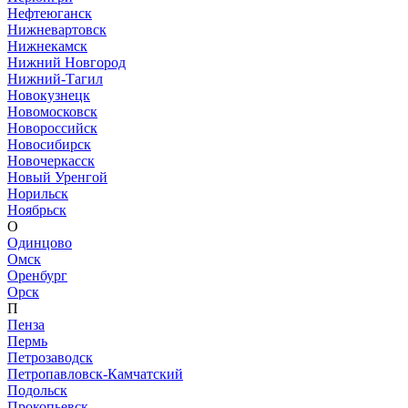
Нефтеюганск
Нижневартовск
Нижнекамск
Нижний Новгород
Нижний-Тагил
Новокузнецк
Новомосковск
Новороссийск
Новосибирск
Новочеркасск
Новый Уренгой
Норильск
Ноябрьск
О
Одинцово
Омск
Оренбург
Орск
П
Пенза
Пермь
Петрозаводск
Петропавловск-Камчатский
Подольск
Прокопьевск