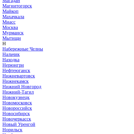
Магадан
Магнитогорск
Майкоп
Махачкала
Миасс
Москва
Мурманск
Мытищи
Н
Набережные Челны
Нальчик
Находка
Нерюнгри
Нефтеюганск
Нижневартовск
Нижнекамск
Нижний Новгород
Нижний-Тагил
Новокузнецк
Новомосковск
Новороссийск
Новосибирск
Новочеркасск
Новый Уренгой
Норильск