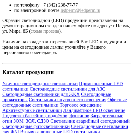
по телефону +7 (342) 238-77-77
по электронной почте
ledperm@ledperm.ru
Образцы светодиодной (LED) продукции представлены на
демонтстрационном стенде в нашем офисе по адресу: г.Пермь,
ул. Мира, 8Б (
схема проезда
).
Наличие на складе заинтересовавшей Вас LED продукции и
цены на светодиодные лампы уточняйте у Вашего
персонального менеджера.
Каталог продукции
Уличные светодиодные светильники
Промышленные LED
светильники
Светодиодные светильники для АЗС
Светодиодные светильники для ЖКХ
Светодиодные
прожекторы
Светильники внутреннего освещения
Офисные
светодиодные светильники
Торговое освещение
Архитектурные светильники
Ландшафтное LED освещение
Подсветка бассейнов, водоёмов, фонтанов
Заградительные
огни ЗОМ, ЗОЛ, СДЗО
Светильник аварийный светодиодный
Светодиодные фитосветильники
Светодиодные светильники
для Ж/Д
Взрывозащищенные LED светильники