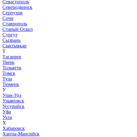
Севастополь
Северодвинск
Серпухов
Сочи
Ставрополь
Старый Оскол
Сургут
Сызрань
Сыктывкар
Т
Таганрог
Тверь
Тольятти
Томск
Тула
Тюмень
У
Улан-Удэ
Ульяновск
Уссурийск
Уфа
Ухта
Х
Хабаровск
Ханты-Мансийск