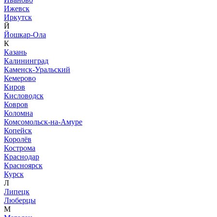
Ижевск
Иркутск
Й
Йошкар-Ола
К
Казань
Калининград
Каменск-Уральский
Кемерово
Киров
Кисловодск
Ковров
Коломна
Комсомольск-на-Амуре
Копейск
Королёв
Кострома
Краснодар
Красноярск
Курск
Л
Липецк
Люберцы
М