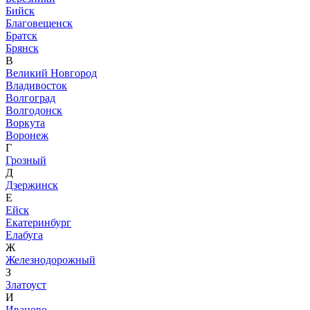
Бийск
Благовещенск
Братск
Брянск
В
Великий Новгород
Владивосток
Волгоград
Волгодонск
Воркута
Воронеж
Г
Грозный
Д
Дзержинск
Е
Ейск
Екатеринбург
Елабуга
Ж
Железнодорожный
З
Златоуст
И
Иваново