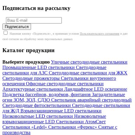
Подписаться на рассылку
Нажимая кнопку «Подписаться», я принимаю условия
Пользовательского соглашения
и даю
своё согласие на обработку моих персональных данных
Каталог продукции
Выберите продукцию
Уличные светодиодные светильники
Промышленные LED светильники
Светодиодные
светильники для АЗС
Светодиодные светильники для ЖКХ
Светодиодные прожекторы
Светильники внутреннего
освещения
Офисные светодиодные светильники
Архитектурные светильники
Ландшафтное LED освещение
Подсветка бассейнов, водоёмов, фонтанов
Заградительные
огни ЗОМ, ЗОЛ, СДЗО
Светильник аварийный светодиодный
Светодиодные фитосветильники
Светодиодные светильники
для Ж/Д
Взрывозащищенные LED светильники
Низковольтные LED светильники
Низковольтные
взрывозащищенные LED
Светильники АтомСвет
Светильники «Ledel»
Светильники «Ферекс»
Снятые с
производства