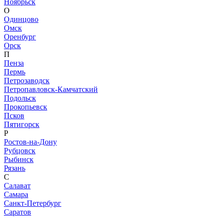
Ноябрьск
О
Одинцово
Омск
Оренбург
Орск
П
Пенза
Пермь
Петрозаводск
Петропавловск-Камчатский
Подольск
Прокопьевск
Псков
Пятигорск
Р
Ростов-на-Дону
Рубцовск
Рыбинск
Рязань
С
Салават
Самара
Санкт-Петербург
Саратов