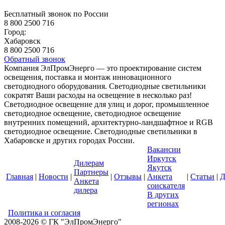
Бесплатный звонок по России
8 800 2500 716
Город:
Хабаровск
8 800 2500 716
Обратный звонок
Компания ЭлПромЭнерго — это проектирование систем
освещения, поставка и монтаж инновационного
светодиодного оборудования. Светодиодные светильники
сократят Ваши расходы на освещение в несколько раз!
Светодиодное освещение для улиц и дорог, промышленное
светодиодное освещение, светодиодное освещение
внутренних помещений, архитектурно-ландшафтное и RGB
светодиодное освещение. Светодиодные светильники в
Хабаровске и других городах России.
Вакансии
Иркутск
Дилерам
Якутск
Партнеры
Главная
|
Новости
|
|
Отзывы
|
Анкета
|
Статьи
|
Д
Анкета
соискателя
дилера
В других
регионах
Политика и согласия
2008-2026 © ГК "ЭлПромЭнерго"