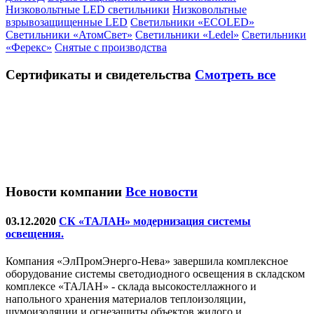
Низковольтные LED светильники
Низковольтные
взрывозащищенные LED
Светильники «ECOLED»
Светильники «АтомСвет»
Светильники «Ledel»
Светильники
«Ферекс»
Снятые с производства
Сертификаты
и свидетельства
Смотреть все
Новости компании
Все новости
03.12.2020
СК «ТАЛАН» модернизация системы
освещения.
Компания «ЭлПромЭнерго-Нева» завершила комплексное
оборудование системы светодиодного освещения в складском
комплексе «ТАЛАН» - склада высокостеллажного и
напольного хранения материалов теплоизоляции,
шумоизоляции и огнезащиты объектов жилого и