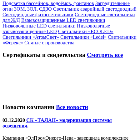
Подсветка бассейнов, водоёмов, фонтанов
Заградительные
огни ЗОМ, ЗОЛ, СДЗО
Светильник аварийный светодиодный
Светодиодные фитосветильники
Светодиодные светильники
для Ж/Д
Взрывозащищенные LED светильники
Низковольтные LED светильники
Низковольтные
взрывозащищенные LED
Светильники «ECOLED»
Светильники «АтомСвет»
Светильники «Ledel»
Светильники
«Ферекс»
Снятые с производства
Сертификаты
и свидетельства
Смотреть все
Новости компании
Все новости
03.12.2020
СК «ТАЛАН» модернизация системы
освещения.
Компания «ЭлПромЭнерго-Нева» завершила комплексное