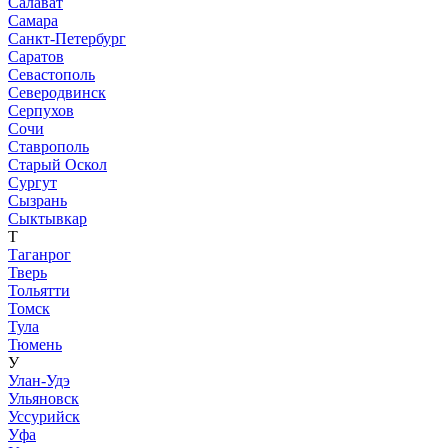
Салават
Самара
Санкт-Петербург
Саратов
Севастополь
Северодвинск
Серпухов
Сочи
Ставрополь
Старый Оскол
Сургут
Сызрань
Сыктывкар
Т
Таганрог
Тверь
Тольятти
Томск
Тула
Тюмень
У
Улан-Удэ
Ульяновск
Уссурийск
Уфа