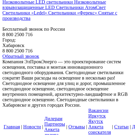
Низковольтные LED светильники
Низковольтные
взрывозащищенные LED
Светильники АтомСвет
Светильники «Ledel»
Светильники «Ферекс»
Снятые с
производства
Бесплатный звонок по России
8 800 2500 716
Город:
Хабаровск
8 800 2500 716
Обратный звонок
Компания ЭлПромЭнерго — это проектирование систем
освещения, поставка и монтаж инновационного
светодиодного оборудования. Светодиодные светильники
сократят Ваши расходы на освещение в несколько раз!
Светодиодное освещение для улиц и дорог, промышленное
светодиодное освещение, светодиодное освещение
внутренних помещений, архитектурно-ландшафтное и RGB
светодиодное освещение. Светодиодные светильники в
Хабаровске и других городах России.
Вакансии
Иркутск
Дилерам
Якутск
Партнеры
Главная
|
Новости
|
|
Отзывы
|
Анкета
|
Статьи
|
Д
Анкета
соискателя
дилера