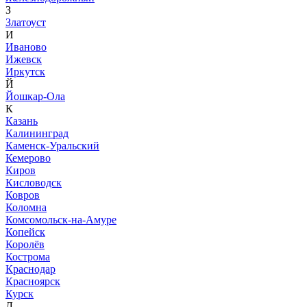
З
Златоуст
И
Иваново
Ижевск
Иркутск
Й
Йошкар-Ола
К
Казань
Калининград
Каменск-Уральский
Кемерово
Киров
Кисловодск
Ковров
Коломна
Комсомольск-на-Амуре
Копейск
Королёв
Кострома
Краснодар
Красноярск
Курск
Л