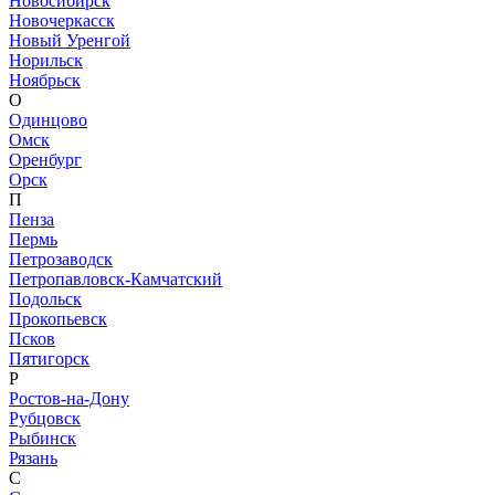
Новосибирск
Новочеркасск
Новый Уренгой
Норильск
Ноябрьск
О
Одинцово
Омск
Оренбург
Орск
П
Пенза
Пермь
Петрозаводск
Петропавловск-Камчатский
Подольск
Прокопьевск
Псков
Пятигорск
Р
Ростов-на-Дону
Рубцовск
Рыбинск
Рязань
С