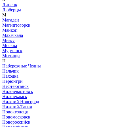
Липецк
Люберцы
М
Магадан
Магнитогорск
Майкоп
Махачкала
Миасс
Москва
Мурманск
Мытищи
Н
Набережные Челны
Нальчик
Находка
Нерюнгри
Нефтеюганск
Нижневартовск
Нижнекамск
Нижний Новгород
Нижний-Тагил
Новокузнецк
Новомосковск
Новороссийск