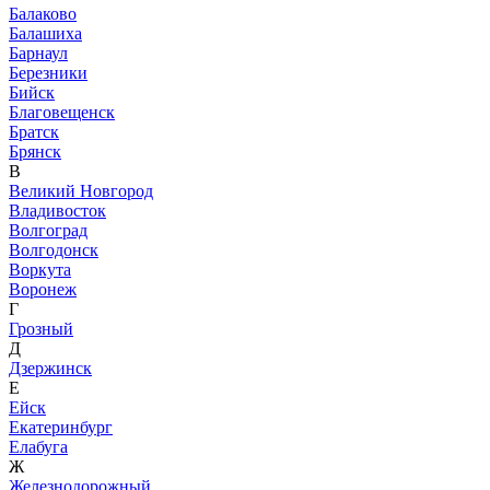
Балаково
Балашиха
Барнаул
Березники
Бийск
Благовещенск
Братск
Брянск
В
Великий Новгород
Владивосток
Волгоград
Волгодонск
Воркута
Воронеж
Г
Грозный
Д
Дзержинск
Е
Ейск
Екатеринбург
Елабуга
Ж
Железнодорожный